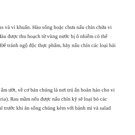
us và vi khuẩn. Hàu sống hoặc chưa nấu chín chứa vi
Hàu được thu hoạch từ vùng nước bị ô nhiễm có thể
 Để tránh ngộ độc thực phẩm, hãy nấu chín các loại hải
ẩm ướt, về cơ bản chúng là nơi trú ẩn hoàn hảo cho vi
eria). Rau mầm nếu được nấu chín kỹ sẽ loại bỏ các
ĩ trước khi ăn sống chúng kèm với bánh mì và salad