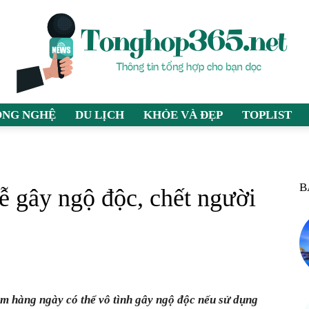
ÔNG NGHỆ
DU LỊCH
KHỎE VÀ ĐẸP
TOPLIST
tonghop365.net
B
ễ gây ngộ độc, chết người
–
ẩm hàng ngày có thể vô tình gây ngộ độc nếu sử dụng