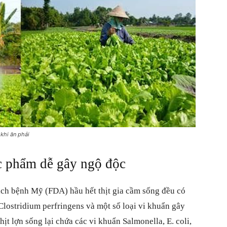
cho
bạn
khi ăn phải
ực phẩm dễ gây ngộ độc
đọc
ch bệnh Mỹ (FDA) hầu hết thịt gia cầm sống đều có
lostridium perfringens và một số loại vi khuẩn gây
hịt lợn sống lại chứa các vi khuẩn Salmonella, E. coli,