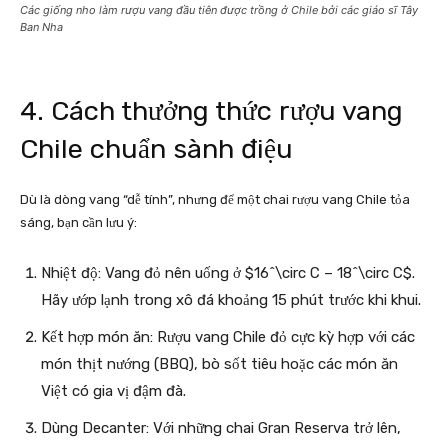
Các giống nho làm rượu vang đầu tiên được trồng ở Chile bởi các giáo sĩ Tây
Ban Nha
4. Cách thưởng thức rượu vang
Chile chuẩn sành điệu
Dù là dòng vang “dễ tính”, nhưng để một chai rượu vang Chile tỏa
sáng, bạn cần lưu ý:
Nhiệt độ: Vang đỏ nên uống ở $16^\circ C – 18^\circ C$.
Hãy ướp lạnh trong xô đá khoảng 15 phút trước khi khui.
Kết hợp món ăn: Rượu vang Chile đỏ cực kỳ hợp với các
món thịt nướng (BBQ), bò sốt tiêu hoặc các món ăn
Việt có gia vị đậm đà.
Dùng Decanter: Với những chai Gran Reserva trở lên,