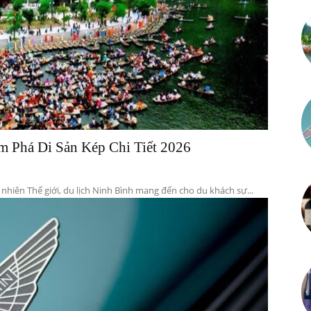
Thông
tin
 Phá Di Sản Kép Chi Tiết 2026
hiên Thế giới, du lịch Ninh Bình mang đến cho du khách sự...
tổng
hợp