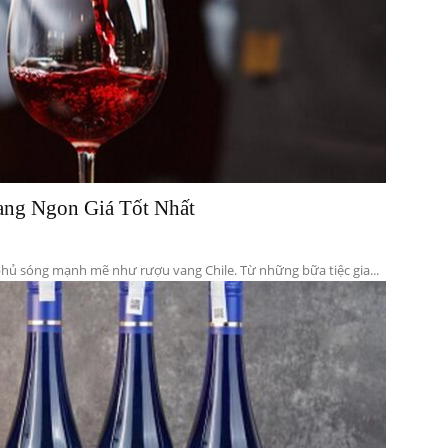
ang Ngon Giá Tốt Nhất
phủ sóng mạnh mẽ như rượu vang Chile. Từ những bữa tiệc gia...