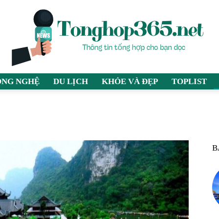
ÔNG NGHỆ
DU LỊCH
KHỎE VÀ ĐẸP
TOPLIST
tonghop365.net
B
–