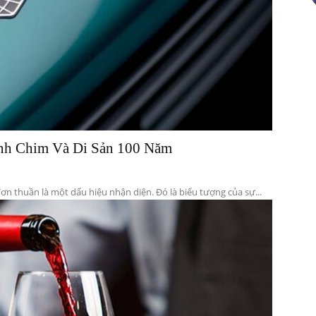
cho
ánh Chim Và Di Sản 100 Năm
bạn
đơn thuần là một dấu hiệu nhận diện. Đó là biểu tượng của sự...
đọc