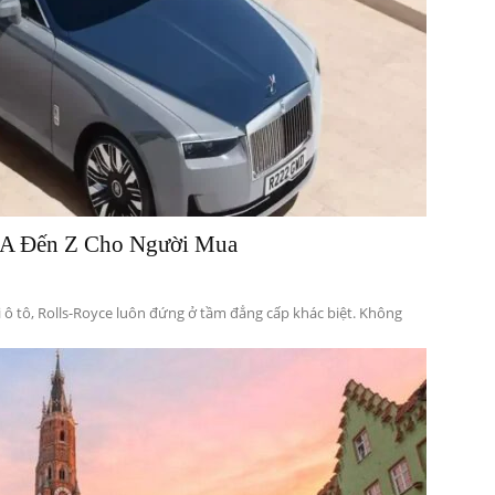
ừ A Đến Z Cho Người Mua
i ô tô, Rolls-Royce luôn đứng ở tầm đẳng cấp khác biệt. Không