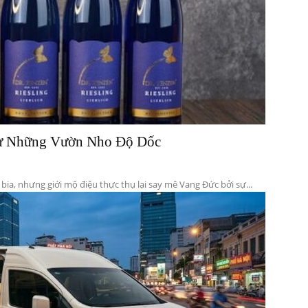
Từ Những Vườn Nho Độ Dốc
ia, nhưng giới mộ điệu thực thụ lại say mê Vang Đức bởi sự...