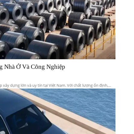
g Nhà Ở Và Công Nghiệp
ây dựng lớn và uy tín tại Việt Nam. Với chất lượng ổn định,...