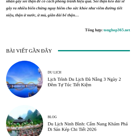
nhân gây sỏi thận để có cách phòng tránh hiệu quả. Sỏi thận kéo dài sẽ
gây ra nhiều biến chứng nguy hiểm cho sức khỏe như viêm đường tiết
niệu, thận ứ nước, ứ mủ, giãn đài bể thận…
Tổng hợp:
tonghop365.net
BÀI VIẾT GẦN ĐÂY
DU LỊCH
Lịch Trình Du Lịch Đà Nẵng 3 Ngày 2
Đêm Tự Túc Tiết Kiệm
BLOG
Du Lịch Ninh Bình: Cẩm Nang Khám Phá
Di Sản Kép Chi Tiết 2026