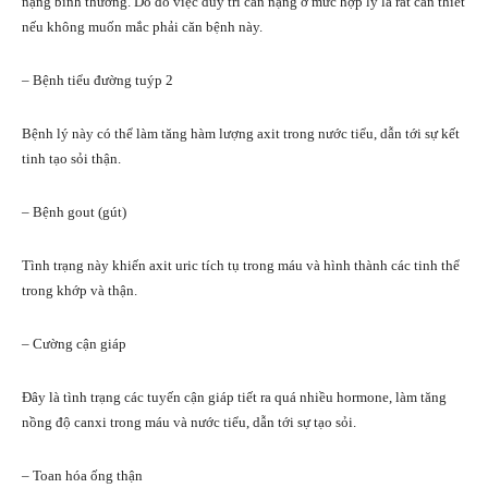
nặng bình thường. Do đó việc duy trì cân nặng ở mức hợp lý là rất cần thiết
nếu không muốn mắc phải căn bệnh này.
– Bệnh tiểu đường tuýp 2
Bệnh lý này có thể làm tăng hàm lượng axit trong nước tiểu, dẫn tới sự kết
tinh tạo sỏi thận.
– Bệnh gout (gút)
Tình trạng này khiến axit uric tích tụ trong máu và hình thành các tinh thể
trong khớp và thận.
– Cường cận giáp
Đây là tình trạng các tuyến cận giáp tiết ra quá nhiều hormone, làm tăng
nồng độ canxi trong máu và nước tiểu, dẫn tới sự tạo sỏi.
– Toan hóa ống thận