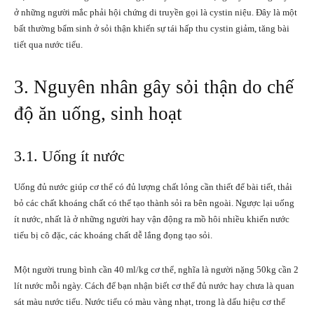
ở những người mắc phải hội chứng di truyền gọi là cystin niệu. Đây là một
bất thường bẩm sinh ở sỏi thận khiến sự tái hấp thu cystin giảm, tăng bài
tiết qua nước tiểu.
3. Nguyên nhân gây sỏi thận do chế
độ ăn uống, sinh hoạt
3.1. Uống ít nước
Uống đủ nước giúp cơ thể có đủ lượng chất lỏng cần thiết để bài tiết, thải
bỏ các chất khoáng chất có thể tạo thành sỏi ra bên ngoài. Ngược lại uống
ít nước, nhất là ở những người hay vận động ra mồ hôi nhiều khiến nước
tiểu bị cô đặc, các khoáng chất dễ lắng đọng tạo sỏi.
Một người trung bình cần 40 ml/kg cơ thể, nghĩa là người nặng 50kg cần 2
lít nước mỗi ngày. Cách để bạn nhận biết cơ thể đủ nước hay chưa là quan
sát màu nước tiểu. Nước tiểu có màu vàng nhạt, trong là dấu hiệu cơ thể