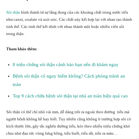
Sỏi thận
hình thành từ sự lắng đọng của các khoáng chất trong nước tiểu
như caxni, oxalate và axit uric. Các chất này kết hợp lại với nhau tạo thành
tinh thể. Các tinh thể kết dính với nhau thành một hoặc nhiều viên sỏi
trong thận.
Tham khảo thêm:
8 triệu chứng sỏi thận cảnh báo bạn nên đi khám ngay
Bệnh sỏi thận có nguy hiểm không? Cách phòng tránh an
toàn
Top 9 cách chữa bệnh sỏi thận tại nhà an toàn hiệu quả cao
Sỏi thận có thể chỉ nhỏ vài mm, dễ dàng trôi ra ngoài theo đường tiểu mà
người bệnh không hề hay biết. Tuy nhiên cũng không ít trường hợp sỏi có
kích thước lớn, gây tắc nghẽn đường tiểu, kéo theo nhiều triệu chứng khó
chịu như đau tức vùng lưng hông, tiểu buốt, tiểu rắt, tiểu ra máu…