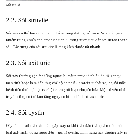
Sỏi canxi
2.2. Sỏi struvite
Sỏi này có thể hình thành do nhiễm trùng đường tiết niệu. Vi khuẩn gây
nhiễm trùng khiến cho amoniac tích tụ trong nước tiểu dẫn tới sự tạo thành
sỏi. Đặc trưng của sỏi struvite là tăng kích thước rất nhanh.
2.3. Sỏi axit uric
Sỏi này thường gặp ở những người bị mất nước quá nhiều do tiêu chảy
mạn tính hoặc kém hấp thu; chế độ ăn nhiều protein ít chất xơ; người mắc
bệnh tiểu đường hoặc các hội chứng rối loạn chuyển hóa. Một số yếu tố di
truyền cũng có thể làm tăng nguy cơ hình thành sỏi axit uric.
2.4. Sỏi cystin
Đây là loại sỏi thận rất hiếm gặp, xảy ra khi thận đào thải quá nhiều một
loại axit amin trong nước tiểu – gọi là cystin. Tình trạng này thường xảy ra