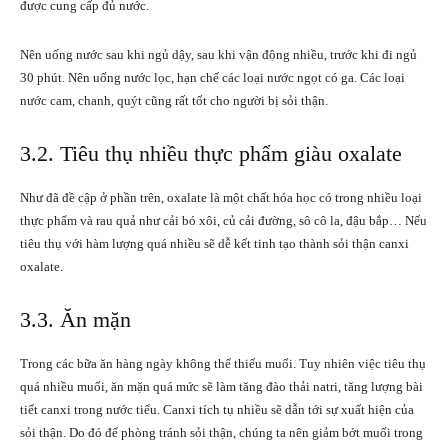
được cung cấp đủ nước.
Nên uống nước sau khi ngủ dậy, sau khi vận động nhiều, trước khi đi ngủ
30 phút. Nên uống nước lọc, hạn chế các loại nước ngọt có ga. Các loại
nước cam
, chanh, quýt cũng rất tốt cho người bị sỏi thận.
3.2. Tiêu thụ nhiều thực phẩm giàu oxalate
Như đã đề cập ở phần trên, oxalate là một chất hóa học có trong nhiều loại
thực phẩm và rau quả như cải bó xôi, củ cải đường, sô cô la, đậu bắp… Nếu
tiêu thụ với hàm lượng quá nhiều sẽ dễ kết tinh tạo thành sỏi thận canxi
oxalate.
3.3. Ăn mặn
Trong các bữa ăn hàng ngày không thể thiếu muối. Tuy nhiên việc tiêu thụ
quá nhiều muối, ăn mặn quá mức sẽ làm tăng đào thải natri, tăng lượng bài
tiết canxi trong nước tiểu. Canxi tích tụ nhiều sẽ dẫn tới sự xuất hiện của
sỏi thận. Do đó để phòng tránh sỏi thận, chúng ta nên giảm bớt muối trong