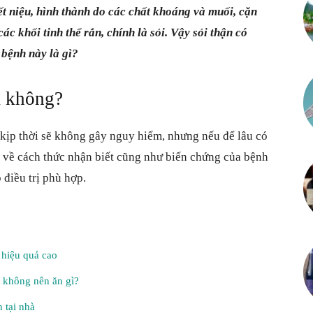
t niệu, hình thành do các chất khoáng và muối, cặn
Thông
ác khối tinh thể rắn, chính là sỏi. Vậy sỏi thận có
bệnh này là gì?
m không?
tin
 kịp thời sẽ không gây nguy hiểm, nhưng nếu để lâu có
u về cách thức nhận biết cũng như biến chứng của bệnh
điều trị phù hợp.
tổng
 hiệu quả cao
à không nên ăn gì?
hợp
 tại nhà