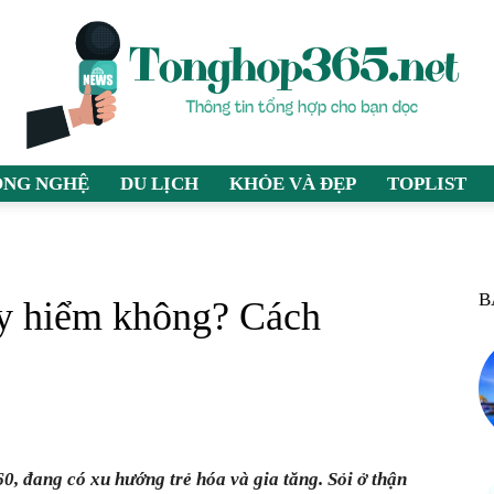
ÔNG NGHỆ
DU LỊCH
KHỎE VÀ ĐẸP
TOPLIST
tonghop365.net
B
uy hiểm không? Cách
–
60, đang có xu hướng trẻ hóa và gia tăng. Sỏi ở thận