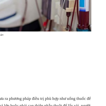
oàn
đưa ra phương pháp điều trị phù hợp như uống thuốc để
uá lớn buộc phải can thiệp phẫu thuật để lấy sỏi, người