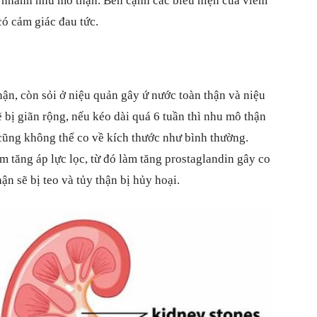
i nhanh nhu mô thận. Bên cạnh các biểu hiện của viêm
 có cảm giác đau tức.
hận, còn sỏi ở niệu quản gây ứ nước toàn thận và niệu
ẽ bị giãn rộng, nếu kéo dài quá 6 tuần thì nhu mô thận
 cũng không thể co về kích thước như bình thường.
m tăng áp lực lọc, từ đó làm tăng prostaglandin gây co
ận sẽ bị teo và tủy thận bị hủy hoại.