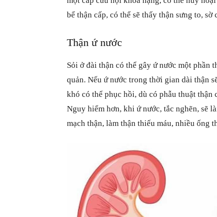
một cấp cứu nội khoa nặng, có thể hủy hoạ
bể thận cấp, có thể sẽ thấy thận sưng to, sờ
Thận ứ nước
Sỏi ở đài thận có thể gây ứ nước một phần t
quản. Nếu ứ nước trong thời gian dài thận s
khó có thể phục hồi, dù có phẫu thuật thận
Nguy hiểm hơn, khi ứ nước, tắc nghẽn, sẽ là
mạch thận, làm thận thiếu máu, nhiều ống th