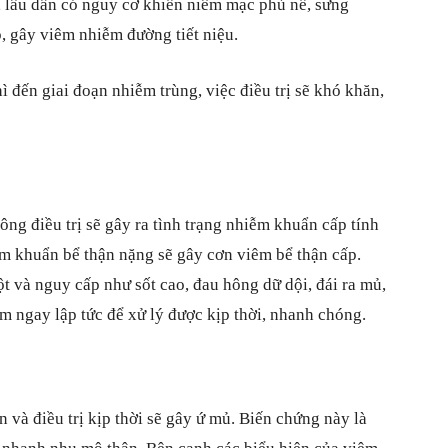
u, lâu dần có nguy cơ khiến niêm mạc phù nề, sưng
, gây viêm nhiễm đường tiết niệu.
ì đến giai đoạn nhiễm trùng, việc điều trị sẽ khó khăn,
ông điều trị sẽ gây ra tình trạng nhiễm khuẩn cấp tính
iễm khuẩn bể thận nặng sẽ gây cơn viêm bể thận cấp.
t và nguy cấp như sốt cao, đau hông dữ dội, đái ra mủ,
m ngay lập tức để xử lý được kịp thời, nhanh chóng.
 và điều trị kịp thời sẽ gây ứ mủ. Biến chứng này là