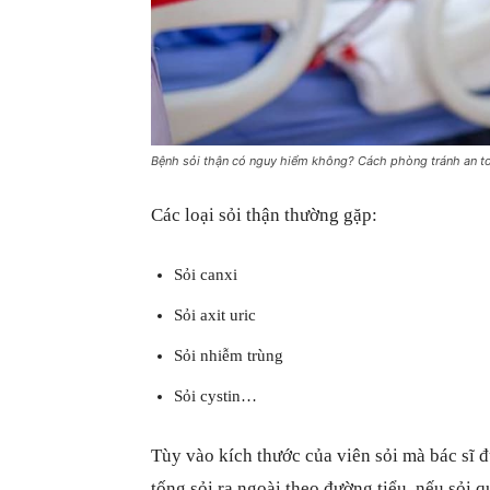
Bệnh sỏi thận có nguy hiểm không? Cách phòng tránh an t
Các loại sỏi thận thường gặp:
Sỏi canxi
Sỏi axit uric
Sỏi nhiễm trùng
Sỏi cystin…
Tùy vào kích thước của viên sỏi mà bác sĩ 
tống sỏi ra ngoài theo đường tiểu, nếu sỏi q