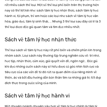
rất nhiều cách thể loại. Một số thể loại phổ biến trên thị trường hiện
nay có thể liệt kê như: sách tâm lý học nhận thức, sách tâm lý học
hành vi, tội phạm, trẻ em hoặc các loại như sách về tâm lý học văn
hóa, giáo dục, tâm lý sinh thái, … Nhưng 3 thể loại sau đây có lẽ là 3
thể loại được độc giả quan tâm và tìm đọc nhiều nhất.
Sách về tâm lý học nhận thức
Thể loại sách về tâm lý học này rất phổ biến và chiếm phần lớn trong
nhóm sách. Loại sách này thường tập trung nghiên cứu về: trí nhớ,
học tập, nhận thức, cảm xúc, giải quyết vấn đề, ngôn ngữ… Độc giả
khi đọc những cuốn sách này sẽ hiểu được cả góc nhìn tích cực và
tiêu cực của các vấn đề từ đó rút ra quan điểm của riêng mình về
thiện, ác và bắt đầu hướng dẫn bản thân tìm ra những giá trị tốt đẹp
đích thực trong cuộc sống của mình.
Sách về tâm lý học hành vi
Một chuyên ngành chuyên sâu hơn về tâm lý học chính là tâm lý