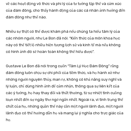
về các hoạt động vô thức và phi lý của tư tưởng tập thể và cảm xúc
của đám đông, cho thấy hành động của các cá nhân ảnh hưởng đến
đám đông như thế nào.
Nhiều sự thật có thể được khám phá nếu chúng ta hiểu tâm lý của
các nhóm người, như Le Bon đã nói: “Kiến thức của môn khoa học
này có thể tiết lộ nhiều hiện tượng lịch sử và kinh tế mà nếu không
có hình ảnh đó sẽ hoàn toàn không thể hiểu được”.
Gustave Le Bon đã nói trong cuốn “Tâm Lý Học Đám Đông” rằng
đám đông luôn chịu sự chi phối của tiềm thức, và họ hành xử như
những người nguyên thủy, man rợ, không có khả năng suy nghĩ và
lý luận, chỉ dùng hình ảnh để cảm nhận, thông qua sự liên kết của
các ý tưởng, họ hay thay đổi và thất thường, từ sự nhiệt tình cuồng
loạn nhất đến sự ngây thơ ngớ ngẩn nhất. Ngoài ra, vì tình trạng thể
chất của họ, những quần thể này cần một người lãnh đạo, một người
lãnh đạo có thể hướng dẫn họ và mang lại ý nghĩa cho trực giác của
họ.