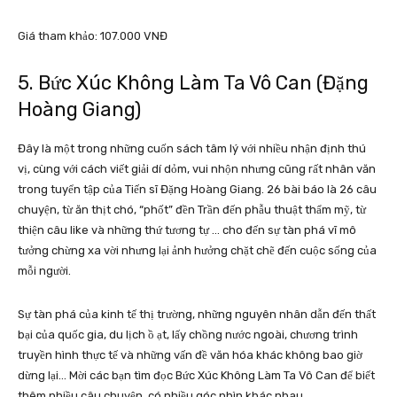
Giá tham khảo: 107.000 VNĐ
5. Bức Xúc Không Làm Ta Vô Can (Đặng
Hoàng Giang)
Đây là một trong những cuốn sách tâm lý với nhiều nhận định thú
vị, cùng với cách viết giải dí dỏm, vui nhộn nhưng cũng rất nhân văn
trong tuyển tập của Tiến sĩ Đặng Hoàng Giang. 26 bài báo là 26 câu
chuyện, từ ăn thịt chó, “phốt” đền Trần đến phẫu thuật thẩm mỹ, từ
thiện câu like và những thứ tương tự … cho đến sự tàn phá vĩ mô
tưởng chừng xa vời nhưng lại ảnh hưởng chặt chẽ đến cuộc sống của
mỗi người.
Sự tàn phá của kinh tế thị trường, những nguyên nhân dẫn đến thất
bại của quốc gia, du lịch ồ ạt, lấy chồng nước ngoài, chương trình
truyền hình thực tế và những vấn đề văn hóa khác không bao giờ
dừng lại… Mời các bạn tìm đọc Bức Xúc Không Làm Ta Vô Can để biết
thêm nhiều câu chuyện, có nhiều góc nhìn khác nhau.