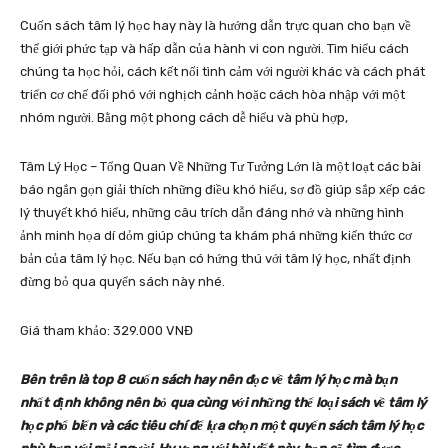
Cuốn sách tâm lý học hay này là hướng dẫn trực quan cho bạn về
thế giới phức tạp và hấp dẫn của hành vi con người. Tìm hiểu cách
chúng ta học hỏi, cách kết nối tình cảm với người khác và cách phát
triển cơ chế đối phó với nghịch cảnh hoặc cách hòa nhập với một
nhóm người. Bằng một phong cách dễ hiểu và phù hợp,
Tâm Lý Học – Tổng Quan Về Những Tư Tưởng Lớn là một loạt các bài
báo ngắn gọn giải thích những điều khó hiểu, sơ đồ giúp sắp xếp các
lý thuyết khó hiểu, những câu trích dẫn đáng nhớ và những hình
ảnh minh họa dí dỏm giúp chúng ta khám phá những kiến ​​thức cơ
bản của tâm lý học. Nếu bạn có hứng thú với tâm lý học, nhất định
đừng bỏ qua quyển sách này nhé.
Giá tham khảo: 329.000 VNĐ
Bên trên là top 8 cuốn sách hay nên đọc về tâm lý học mà bạn
nhất định không nên bỏ qua cùng với những thể loại sách về tâm lý
học phổ biến và các tiêu chí để lựa chọn một quyển sách tâm lý học