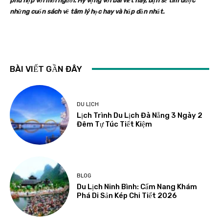
phù hợp với mỗi người. Hy vọng với bài viết này, bạn sẽ tìm được
những cuốn sách về tâm lý học hay và hấp dẫn nhất.
BÀI VIẾT GẦN ĐÂY
DU LỊCH
Lịch Trình Du Lịch Đà Nẵng 3 Ngày 2
Đêm Tự Túc Tiết Kiệm
BLOG
Du Lịch Ninh Bình: Cẩm Nang Khám
Phá Di Sản Kép Chi Tiết 2026