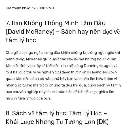
Giá tham khảo: 175.000 VNĐ
7. Bạn Không Thông Minh Lắm Đâu
(David McRaney) –
Sách hay nên đọc về
tâm lý học
Che giấu sự ngu ngốc trong đầu khiến chúng ta trông ngu ngốc khi
hành động, McRaney giải quyết các chủ đề mà những người quan
tâm đến lĩnh vực này sẽ biết đến, như hiệu ứng Dunning-Kruger, và
một bài đọc thú vị về nghiên cứu được thực hiện kỹ lưỡng. Nếu bạn
quan tâm đến cách bộ não phá hủy bạn và muốn tìm hiểu thêm về
những ảo tưởng mà tất cả chúng ta đều trải qua, cuốn sách về tâm lý
học chuyên nghiệp này là nơi hoàn hảo để bắt đầu sự nghiệp tìm
hiểu về tâm lý học của bạn.
8. Sách về tâm lý học: Tâm Lý Học –
Khái Lược Những Tư Tưởng Lớn (DK)