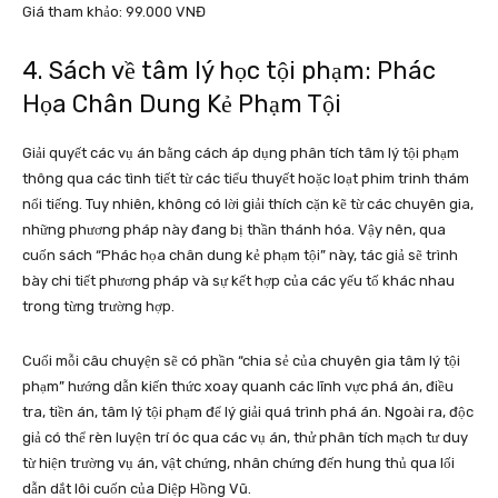
Giá tham khảo: 99.000 VNĐ
4. Sách về tâm lý học tội phạm: Phác
Họa Chân Dung Kẻ Phạm Tội
Giải quyết các vụ án bằng cách áp dụng phân tích tâm lý tội phạm
thông qua các tình tiết từ các tiểu thuyết hoặc loạt phim trinh thám
nổi tiếng. Tuy nhiên, không có lời giải thích cặn kẽ từ các chuyên gia,
những phương pháp này đang bị thần thánh hóa. Vậy nên, qua
cuốn sách “Phác họa chân dung kẻ phạm tội” này, tác giả sẽ trình
bày chi tiết phương pháp và sự kết hợp của các yếu tố khác nhau
trong từng trường hợp.
Cuối mỗi câu chuyện sẽ có phần “chia sẻ của chuyên gia tâm lý tội
phạm” hướng dẫn kiến ​​thức xoay quanh các lĩnh vực phá án, điều
tra, tiền án, tâm lý tội phạm để lý giải quá trình phá án. Ngoài ra, độc
giả có thể rèn luyện trí óc qua các vụ án, thử phân tích mạch tư duy
từ hiện trường vụ án, vật chứng, nhân chứng đến hung thủ qua lối
dẫn dắt lôi cuốn của Diệp Hồng Vũ.