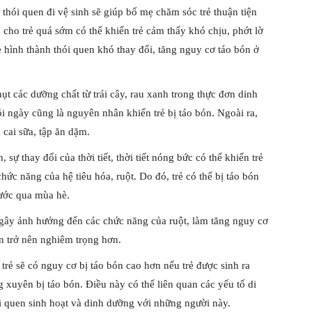
ẻ thói quen đi vệ sinh sẽ giúp bố mẹ chăm sóc trẻ thuận tiện
h cho trẻ quá sớm có thể khiến trẻ cảm thấy khó chịu, phớt lờ
ẻ hình thành thói quen khó thay đổi, tăng nguy cơ táo bón ở
t các dưỡng chất từ trái cây, rau xanh trong thực đơn dinh
 ngày cũng là nguyên nhân khiến trẻ bị táo bón. Ngoài ra,
n cai sữa, tập ăn dặm.
sự thay đổi của thời tiết, thời tiết nóng bức có thể khiến trẻ
c năng của hệ tiêu hóa, ruột. Do đó, trẻ có thể bị táo bón
bước qua mùa hè.
 gây ảnh hưởng đến các chức năng của ruột, làm tăng nguy cơ
ón trở nên nghiêm trọng hơn.
 trẻ sẽ có nguy cơ bị táo bón cao hơn nếu trẻ được sinh ra
g xuyên bị táo bón. Điều này có thể liên quan các yếu tố di
i quen sinh hoạt và dinh dưỡng với những người này.