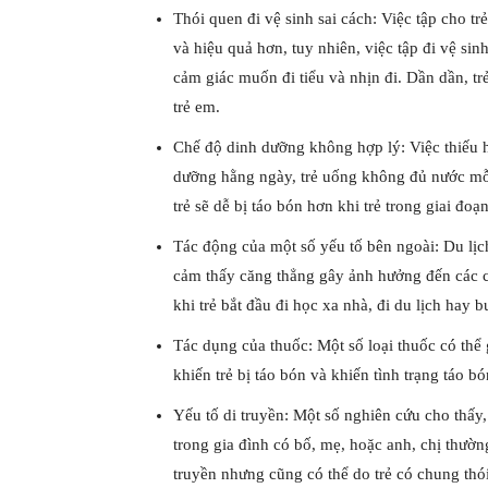
Thói quen đi vệ sinh sai cách: Việc tập cho tr
và hiệu quả hơn, tuy nhiên, việc tập đi vệ sin
cảm giác muốn đi tiểu và nhịn đi. Dần dần, tr
trẻ em.
Chế độ dinh dưỡng không hợp lý: Việc thiếu hụ
dưỡng hằng ngày, trẻ uống không đủ nước mỗi
trẻ sẽ dễ bị táo bón hơn khi trẻ trong giai đoạ
Tác động của một số yếu tố bên ngoài: Du lịch, 
cảm thấy căng thẳng gây ảnh hưởng đến các chứ
khi trẻ bắt đầu đi học xa nhà, đi du lịch hay 
Tác dụng của thuốc: Một số loại thuốc có thể
khiến trẻ bị táo bón và khiến tình trạng táo b
Yếu tố di truyền: Một số nghiên cứu cho thấy,
trong gia đình có bố, mẹ, hoặc anh, chị thườn
truyền nhưng cũng có thể do trẻ có chung thó