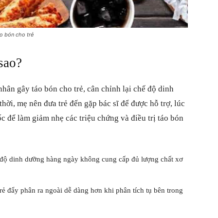
o bón cho trẻ
sao?
hân gây táo bón cho trẻ, cân chỉnh lại chế độ dinh
hời, mẹ nên đưa trẻ đến gặp bác sĩ để được hỗ trợ, lúc
uốc để làm giảm nhẹ các triệu chứng và điều trị táo bón
 độ dinh dưỡng hàng ngày không cung cấp đủ lượng chất xơ
ẻ đẩy phân ra ngoài dễ dàng hơn khi phân tích tụ bên trong