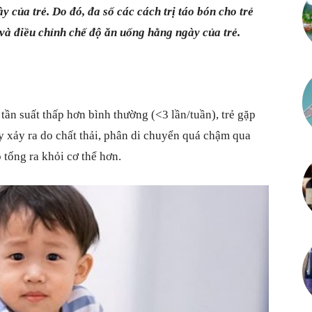
 của trẻ. Do đó, đa số các cách trị táo bón cho trẻ
Thông
 và điều chỉnh chế độ ăn uống hằng ngày của trẻ.
tin
i tần suất thấp hơn bình thường (<3 lần/tuần), trẻ gặp
y xảy ra do chất thải, phân di chuyển quá chậm qua
 tống ra khỏi cơ thể hơn.
tổng
hợp