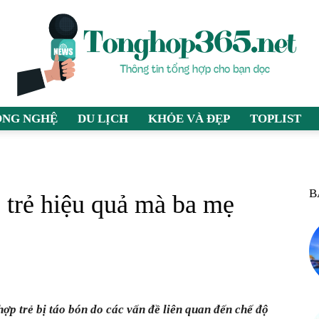
ÔNG NGHỆ
DU LỊCH
KHỎE VÀ ĐẸP
TOPLIST
tonghop365.net
B
o trẻ hiệu quả mà ba mẹ
–
ợp trẻ bị táo bón do các vấn đề liên quan đến chế độ