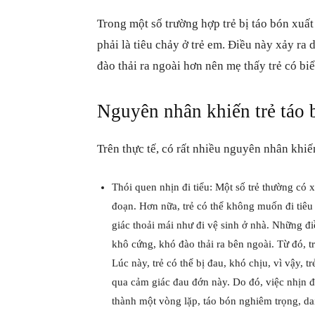
Trong một số trường hợp trẻ bị táo bón xuất
phải là tiêu chảy ở trẻ em. Điều này xảy ra 
đào thải ra ngoài hơn nên mẹ thấy trẻ có bi
Nguyên nhân khiến trẻ táo 
Trên thực tế, có rất nhiều nguyên nhân khiế
Thói quen nhịn đi tiểu: Một số trẻ thường có 
đoạn. Hơn nữa, trẻ có thể không muốn đi tiêu
giác thoải mái như đi vệ sinh ở nhà. Những điề
khô cứng, khó đào thải ra bên ngoài. Từ đó, tr
Lúc này, trẻ có thể bị đau, khó chịu, vì vậy, 
qua cảm giác đau đớn này. Do đó, việc nhịn đi
thành một vòng lặp, táo bón nghiêm trọng, dai