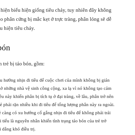
 hiện biểu hiện giống tiêu chảy, tuy nhiên đây không
do phân cứng bị mắc kẹt ở trực tràng, phân lỏng sẽ dễ
ểu hiện tiêu chảy.
bón
n trẻ bị táo bón, gồm:
xu hướng nhịn đi tiêu để cuộc chơi của mình không bị gián
 ở những nhà vệ sinh công cộng, xa lạ vì nó không tạo cảm
u này khiến phân bị tích tụ ở đại tràng, về lâu, phân trở nên
ẻ phải rặn nhiều khi đi tiêu để tống lượng phân này ra ngoài.
trẻ càng có xu hướng cố gắng nhịn đi tiêu để không phải trải
 tiểu là nguyên nhân khiến tình trạng táo bón của trẻ trở
 dẳng khó điều trị.