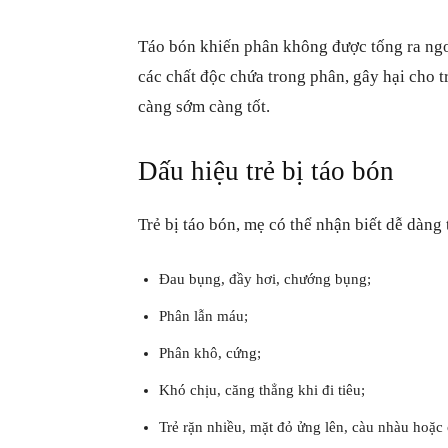
Táo bón khiến phân không được tống ra ngoài
các chất độc chứa trong phân, gây hại cho tr
càng sớm càng tốt.
Dấu hiệu trẻ bị táo bón
Trẻ bị táo bón, mẹ có thể nhận biết dễ dàng
Đau bụng, đầy hơi, chướng bụng;
Phân lẫn máu;
Phân khô, cứng;
Khó chịu, căng thẳng khi đi tiêu;
Trẻ rặn nhiều, mặt đỏ ửng lên, càu nhàu hoặc 