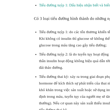
Tiểu đường tuýp 1: Dấu hiệu nhận biết và bi
Có 3 loại tiểu đường hình thành do những 
Tiểu đường tuýp 1: do các tổn thương khiến tế
Khi không có insulin thì glucose sẽ không thể
glucose trong máu tăng cao gây tiểu đường;
Tiểu đường tuýp 2: là do tuyến tụy hoạt động 
thân insulin hoạt động không hiệu quả dẫn tớ
đái tháo đường.
Tiểu đường thai kỳ: xảy ra trong giai đoạn phụ
hormone để kích thích sự phát triển của thai 
khó khăn trong việc sản xuất hoặc sử dụng in
định trong máu, tuyến tụy của người mẹ sẽ tăn
thường). Nếu cơ quan này sản xuất thiếu insu
tiểu đường thai kỳ.