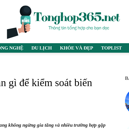
ÔNG NGHỆ
DU LỊCH
KHỎE VÀ ĐẸP
TOPLIST
tonghop365.net
B
n gì để kiểm soát biến
–
đang không ngừng gia tăng và nhiều trường hợp gặp