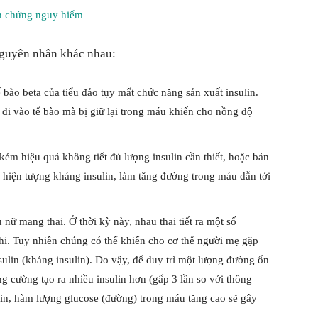
ến chứng nguy hiểm
nguyên nhân khác nhau:
cho
 bào beta của tiểu đảo tụy mất chức năng sản xuất insulin.
 đi vào tế bào mà bị giữ lại trong máu khiến cho nồng độ
kém hiệu quả không tiết đủ lượng insulin cần thiết, hoặc bản
bạn
i hiện tượng kháng insulin, làm tăng đường trong máu dẫn tới
 nữ mang thai. Ở thời kỳ này, nhau thai tiết ra một số
nhi. Tuy nhiên chúng có thể khiến cho cơ thể người mẹ gặp
đọc
sulin (kháng insulin). Do vậy, để duy trì một lượng đường ổn
g cường tạo ra nhiều insulin hơn (gấp 3 lần so với thông
lin, hàm lượng glucose (đường) trong máu tăng cao sẽ gây