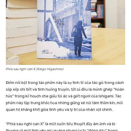
Phía sau nghi can X (Keigo Higashino)
Điểm nổi bật trong tác phẩm này là sự tinh tế của tác giả trong cách
sắp xếp chi tiết và tình huống truyện, tất cả đều là mảnh ghép “hoàn
hảo” trong kế hoạch che giấu tội ác và giết người của Ishigami. Tác
phẩm này tập trung khắc họa những giằng xé nội tâm thầm kín, mối
quan hệ khăng khít giữa tình yêu và lý trí của nhân vật chính.
“Phía sau nghi can X” là một cuốn tiểu thuyết đầy ám ảnh và bi
thương về một tình yêu mù quáng nhưng lại bị “đóng dấu” trong