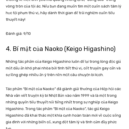
vòng tròn của tội ác. Nếu bạn đang muốn tìm một cuốn sách tâm lý
học tội phạm thú vị, hãy dành thời gian để trải nghiệm cuốn tiểu
thuyết này!
Đánh giá: 9/10
4. Bí mật của Naoko (Keigo Higashino)
Những tác phẩm của Keigo Higashino luôn để lại trong lòng độc giả
một dấu ấn khó phai nhòa bởi tình tiết thú vị, cốt truyện gay cấn và
sự lồng ghép nhiều ẩn ý trên nền một câu chuyện bi kịch.
Tác phẩm “Bí mật của Naoko” đã giành giải thưởng của Hiệp hội các
Nhà văn viết truyện kỳ bí Nhật Bản vào năm 1999 và là một trong
những quyển tiểu thuyết nổi tiếng nhất trong sự nghiệp của Keigo
Higashino. Trong tác phẩm “Bí mật của Naoko”, tác giả Keigo
Higashino đã khai thác một khía cạnh hoàn toàn mới về cuộc sống
gia đình với những biến cố, xung đột tâm lý và tình cảm đầy phức
tạp.