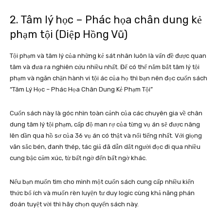
2. Tâm lý học – Phác họa chân dung kẻ
phạm tội (Diệp Hồng Vũ)
Tội phạm và tâm lý của những kẻ sát nhân luôn là vấn đề được quan
tâm và đưa ra nghiên cứu nhiều nhất. Để có thể nắm bắt tâm lý tội
phạm và ngăn chặn hành vi tội ác của họ thì bạn nên đọc cuốn sách
“Tâm Lý Học – Phác Họa Chân Dung Kẻ Phạm Tội”
Cuốn sách này là góc nhìn toàn cảnh của các chuyên gia về chân
dung tâm lý tội phạm, cấp độ man rợ của từng vụ án sẽ được nâng
lên dần qua hồ sơ của 36 vụ án có thật và nổi tiếng nhất. Với giọng
văn sắc bén, đanh thép, tác giả đã dẫn dắt người đọc đi qua nhiều
cung bậc cảm xúc, từ bất ngờ đến bất ngờ khác.
Nếu bạn muốn tìm cho mình một cuốn sách cung cấp nhiều kiến
thức bổ ích và muốn rèn luyện tư duy logic cùng khả năng phán
đoán tuyệt vời thì hãy chọn quyển sách này.