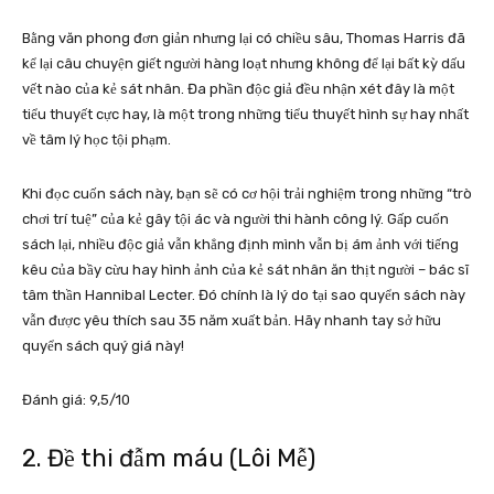
Bằng văn phong đơn giản nhưng lại có chiều sâu, Thomas Harris đã
kể lại câu chuyện giết người hàng loạt nhưng không để lại bất kỳ dấu
vết nào của kẻ sát nhân. Đa phần độc giả đều nhận xét đây là một
tiểu thuyết cực hay, là một trong những tiểu thuyết hình sự hay nhất
về tâm lý học tội phạm.
Khi đọc cuốn sách này, bạn sẽ có cơ hội trải nghiệm trong những “trò
chơi trí tuệ” của kẻ gây tội ác và người thi hành công lý. Gấp cuốn
sách lại, nhiều độc giả vẫn khẳng định mình vẫn bị ám ảnh với tiếng
kêu của bầy cừu hay hình ảnh của kẻ sát nhân ăn thịt người – bác sĩ
tâm thần Hannibal Lecter. Đó chính là lý do tại sao quyển sách này
vẫn được yêu thích sau 35 năm xuất bản. Hãy nhanh tay sở hữu
quyển sách quý giá này!
Đánh giá: 9,5/10
2. Đề thi đẫm máu (Lôi Mễ)