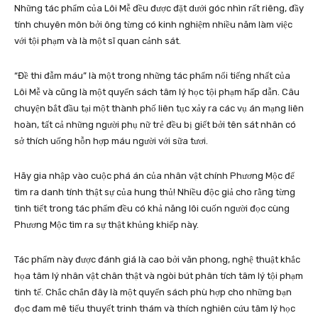
Những tác phẩm của Lôi Mễ đều được đặt dưới góc nhìn rất riêng, đầy
tính chuyên môn bởi ông từng có kinh nghiệm nhiều năm làm việc
với tội phạm và là một sĩ quan cảnh sát.
“Đề thi đẫm máu” là một trong những tác phẩm nổi tiếng nhất của
Lôi Mễ và cũng là một quyển sách tâm lý học tội phạm hấp dẫn. Câu
chuyện bắt đầu tại một thành phố liên tục xảy ra các vụ án mạng liên
hoàn, tất cả những người phụ nữ trẻ đều bị giết bởi tên sát nhân có
sở thích uống hỗn hợp máu người với sữa tươi.
Hãy gia nhập vào cuộc phá án của nhân vật chính Phương Mộc để
tìm ra danh tính thật sự của hung thủ! Nhiều độc giả cho rằng từng
tình tiết trong tác phẩm đều có khả năng lôi cuốn người đọc cùng
Phương Mộc tìm ra sự thật khủng khiếp này.
Tác phẩm này được đánh giá là cao bởi văn phong, nghệ thuật khắc
họa tâm lý nhân vật chân thật và ngòi bút phân tích tâm lý tội phạm
tinh tế. Chắc chắn đây là một quyển sách phù hợp cho những bạn
đọc đam mê tiểu thuyết trinh thám và thích nghiên cứu tâm lý học